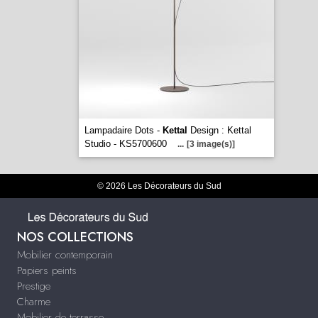
Lampadaire Dots -
Kettal
Design : Kettal
Studio - KS5700600
...
[3 image(s)]
© 2026 Les Décorateurs du Sud
NOS COLLECTIONS
Mobilier contemporain
Papiers peints
Prestige
Charme
Mobilier de terrasse