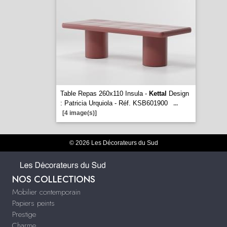
Table Repas 260x110 Insula -
Kettal
Design
: Patricia Urquiola - Réf. KSB601900
...
[4 image(s)]
© 2026 Les Décorateurs du Sud
NOS COLLECTIONS
Mobilier contemporain
Papiers peints
Prestige
Charme