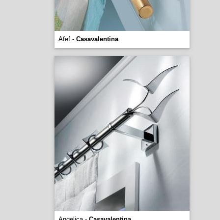
Afef -
Casavalentina
Angelica -
Casavalentina