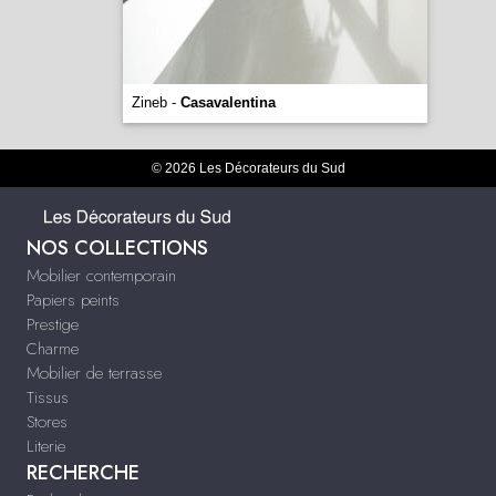
Zineb -
Casavalentina
© 2026 Les Décorateurs du Sud
NOS COLLECTIONS
Mobilier contemporain
Papiers peints
Prestige
Charme
Mobilier de terrasse
Tissus
Stores
Literie
RECHERCHE