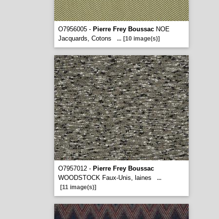
O7956005 -
Pierre Frey Boussac
NOE
Jacquards, Cotons
...
[10 image(s)]
O7957012 -
Pierre Frey Boussac
WOODSTOCK Faux-Unis, laines
...
[11 image(s)]