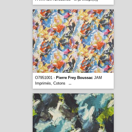
O7951001 -
Pierre Frey Boussac
JAM
Imprimés, Cotons
...