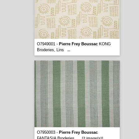
O7949001 -
Pierre Frey Boussac
KONG
Broderies, Lins
...
O7950003 -
Pierre Frey Boussac
FANTASIA Broderies
...
[2 image(s)]