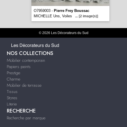
O7959003 -
Pierre Frey Boussac
MICHELLE Uns, Voiles
...
[2 image(s)]
© 2026 Les Décorateurs du Sud
NOS COLLECTIONS
Mobilier contemporain
Papiers peints
Prestige
Charme
Mobilier de terrasse
Tissus
Stores
Literie
RECHERCHE
Recherche par marque